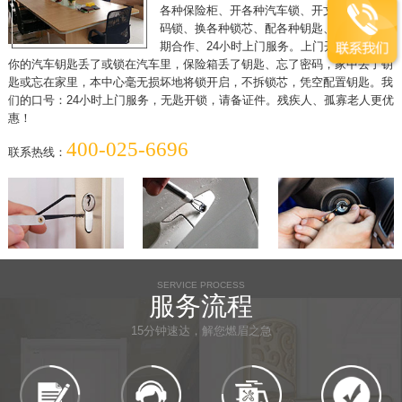
各种保险柜、开各种汽车锁、开文件柜、开密
码锁、换各种锁芯、配各种钥匙、各单位可长
期合作、24小时上门服务。上门开锁，假如
你的汽车钥匙丢了或锁在汽车里，保险箱丢了钥匙、忘了密码，家中丢了钥
匙或忘在家里，本中心毫无损坏地将锁开启，不拆锁芯，凭空配置钥匙。我
们的口号：24小时上门服务，无匙开锁，请备证件。残疾人、孤寡老人更优
惠！
400-025-6696
联系热线：
SERVICE PROCESS
服务流程
15分钟速达，解您燃眉之急