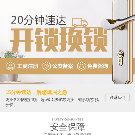
15分钟速达，解您燃眉之急
联系我们
更换各种防盗门锁、超b级 C级锁芯更换、蛇形锁芯 指
纹锁。
SAFETY GUARANTEE
安全保障
公安局备案，专业值得信赖