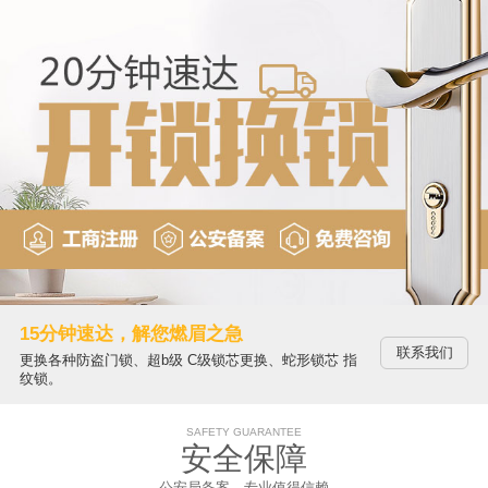
15分钟速达，解您燃眉之急
联系我们
更换各种防盗门锁、超b级 C级锁芯更换、蛇形锁芯 指
纹锁。
SAFETY GUARANTEE
安全保障
公安局备案，专业值得信赖