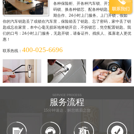
各种保险柜、开各种汽车锁、开文件柜、开密
码锁、换各种锁芯、配各种钥匙、各单位可长
期合作、24小时上门服务。上门开锁，假如
你的汽车钥匙丢了或锁在汽车里，保险箱丢了钥匙、忘了密码，家中丢了钥
匙或忘在家里，本中心毫无损坏地将锁开启，不拆锁芯，凭空配置钥匙。我
们的口号：24小时上门服务，无匙开锁，请备证件。残疾人、孤寡老人更优
惠！
400-025-6696
联系热线：
SERVICE PROCESS
服务流程
15分钟速达，解您燃眉之急