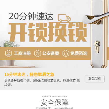
15分钟速达，解您燃眉之急
联系我们
更换各种防盗门锁、超b级 C级锁芯更换、蛇形锁芯 指
纹锁。
SAFETY GUARANTEE
安全保障
公安局备案，专业值得信赖