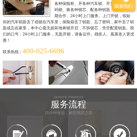
各种保险柜、开各种汽车锁、开文件柜、开密
码锁、换各种锁芯、配各种钥匙、各单位可长
期合作、24小时上门服务。上门开锁，假如
你的汽车钥匙丢了或锁在汽车里，保险箱丢了钥匙、忘了密码，家中丢了钥
匙或忘在家里，本中心毫无损坏地将锁开启，不拆锁芯，凭空配置钥匙。我
们的口号：24小时上门服务，无匙开锁，请备证件。残疾人、孤寡老人更优
惠！
400-025-6696
联系热线：
SERVICE PROCESS
服务流程
15分钟速达，解您燃眉之急