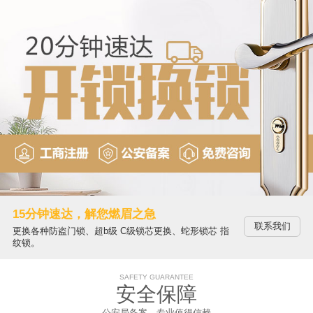
15分钟速达，解您燃眉之急
联系我们
更换各种防盗门锁、超b级 C级锁芯更换、蛇形锁芯 指
纹锁。
SAFETY GUARANTEE
安全保障
公安局备案，专业值得信赖