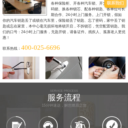
各种保险柜、开各种汽车锁、开文件柜、开密
码锁、换各种锁芯、配各种钥匙、各单位可长
期合作、24小时上门服务。上门开锁，假如
你的汽车钥匙丢了或锁在汽车里，保险箱丢了钥匙、忘了密码，家中丢了钥
匙或忘在家里，本中心毫无损坏地将锁开启，不拆锁芯，凭空配置钥匙。我
们的口号：24小时上门服务，无匙开锁，请备证件。残疾人、孤寡老人更优
惠！
400-025-6696
联系热线：
SERVICE PROCESS
服务流程
15分钟速达，解您燃眉之急